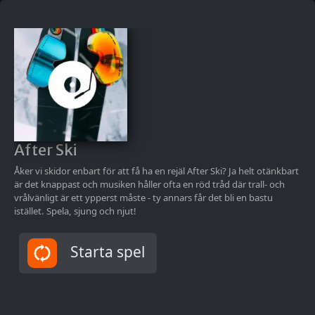
Maestro
Hetast just nu!
After Ski
After ski - Volume
Topp
After Work
Two
Åker vi skidor enbart för att få ha en rejäl After Ski? Ja helt otänkbart
Quiz by Maestro
Quiz by Maestro
Qu
är det knappast och musiken håller ofta en röd tråd där trall- och
vrålvänligt är ett ypperst måste - ty annars får det bli en bastu
istället. Spela, sjung och njut!
Blandband
Starta spel