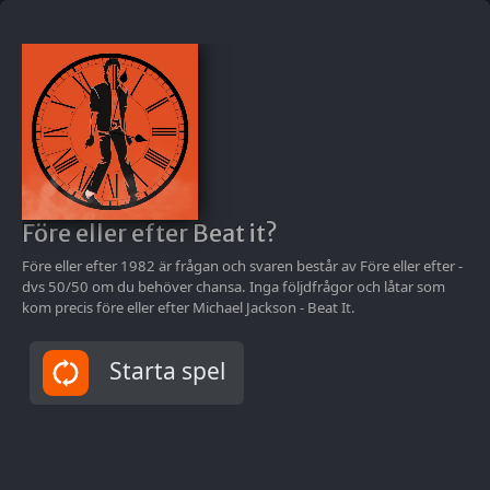
Maestro
Hetast just nu!
Före eller efter Beat it?
After ski - Volume
Topp
After Work
Two
Före eller efter 1982 är frågan och svaren består av Före eller efter -
Quiz by Maestro
Quiz by Maestro
Qu
dvs 50/50 om du behöver chansa. Inga följdfrågor och låtar som
kom precis före eller efter Michael Jackson - Beat It.
Starta spel
Blandband